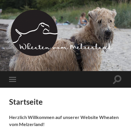
Wheaten
vom
Melzerland
Suchfe
Mobile-
ein-/a
Menü
ein-/ausblenden
Startseite
Herzlich Willkommen auf unserer Website Wheaten
vom Melzerland!