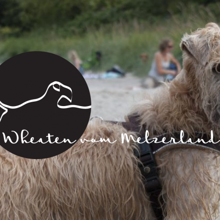
Wheaten
vom
Melzerland