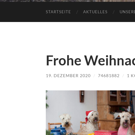
STARTSEITE
AKTUELLES
UNSER
Frohe Weihna
19. DEZEMBER 2020
/
74681882
/
1 