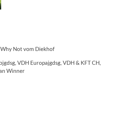
 Why Not vom Diekhof
bjgdsg, VDH Europajgdsg, VDH & KFT CH,
man Winner