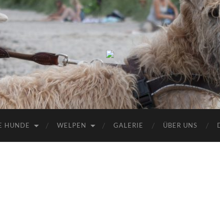
Wheaten
vom
Melzerland
E HUNDE
WELPEN
GALERIE
ÜBER UNS