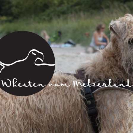
Wheaten
vom
Melzerland