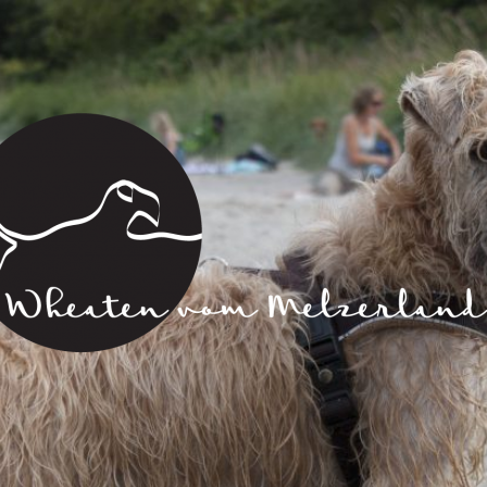
Wheaten
vom
Melzerland