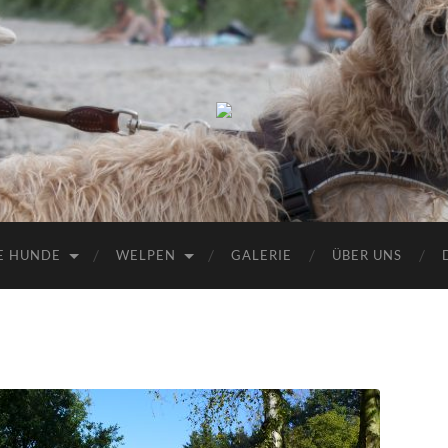
Wheaten
vom
Melzerland
E HUNDE
WELPEN
GALERIE
ÜBER UNS