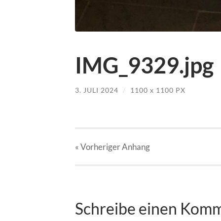
IMG_9329.jpg
3. JULI 2024
/
1100
x
1100 PX
« Vorheriger
Anhang
Schreibe einen Kom