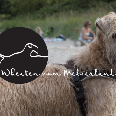
Wheaten
vom
Melzerland